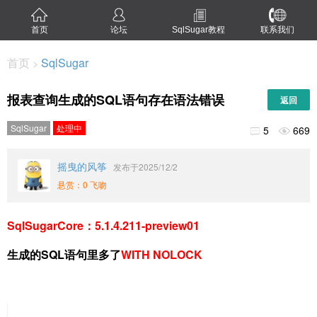
首页
论坛
SqlSugar教程
联系我们
首页
SqlSugar
>
报表查询生成的SQL语句存在语法错误
返回
SqlSugar
处理中
5
669


摇曳的风筝
发布于2025/12/2
悬赏：0 飞吻
SqlSugarCore：5.1.4.211-preview01
生成的SQL语句里多了
WITH NOLOCK