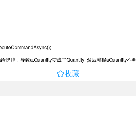
ExecuteCommandAsync();
名a给扔掉，导致
a.Quantity变成了
Quantity 然后就报
aQuanti

收藏