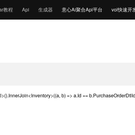
gar教程
Api
生成器
意心Ai聚合Api平台
vol快速开
).InnerJoin<Inventory>((a, b) => a.Id == b.PurchaseOrderDtlId