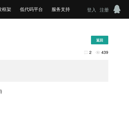
发框架
低代码平台
服务支持
登入
注册
返回
2
439


)