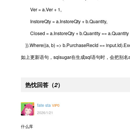
Ver = a.Ver + 1,
InstoreQty = a.InstoreQty + b.Quantity,
Closed = a.InstoreQty + b.Quantity == a.Quantity
}).Where((a, b) => b.PurchaseRecId == input.Id).
如上更新语句，sqlsugar在生成sql语句时，会把别
热忱回答
（
）
2
fate sta
VIP0
2026/1/21
什么库