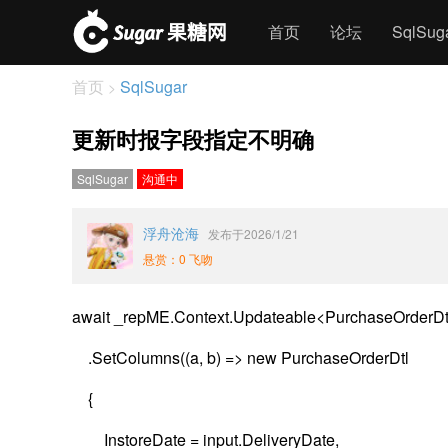
首页
论坛
SqlSu
首页
SqlSugar
>
更新时报字段指定不明确
SqlSugar
沟通中
浮舟沧海
发布于2026/1/21
悬赏：0 飞吻
await _repME.Context.Updateable<PurchaseOrderDtl>(
.SetColumns((a, b) => new PurchaseOrderDtl
{
InstoreDate = input.DeliveryDate,