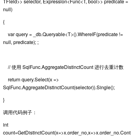
TField>> selector, Expression<Func<T, bool>> predicate =
null)
{
var query = _db.Queryable<T>().WhereIF(predicate !=
null, predicate); ;
// 使用 SqlFunc.AggregateDistinctCount 进行去重计数
return query.Select(x =>
SqlFunc.AggregateDistinctCount(selector)).Single();
}
调用代码例子：
int
count=GetDistinctCount(x=>x.order_no,x=>x.order_no.Cont