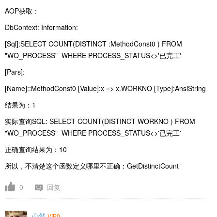
AOP获取：
DbContext: Information:
[Sql]:SELECT COUNT(DISTINCT :MethodConst0 ) FROM
"WO_PROCESS" WHERE PROCESS_STATUS<>'已完工'
[Pars]:
[Name]::MethodConst0 [Value]:x => x.WORKNO [Type]:AnsiString
结果为：1
实际查询SQL:
SELECT COUNT(DISTINCT WORKNO ) FROM
"WO_PROCESS" WHERE PROCESS_STATUS<>'已完工'
正确查询结果为：10
所以，不清楚这个函数定义哪里不正确：
GetDistinctCount
0
回复
心然
VIP0