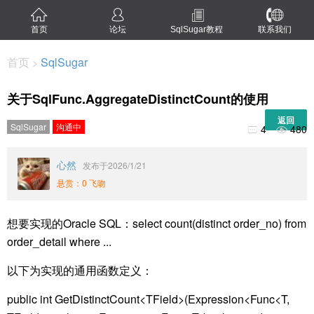
首页
论坛
SqlSugar教程
联系我们
首页
SqlSugar
>
关于SqlFunc.AggregateDistinctCount的使用
返回
SqlSugar
沟通中
4
480


心然
发布于2026/1/21
悬赏：0 飞吻
想要实现的Oracle SQL：select count(distinct order_no) from
order_detail where ...
以下为实现的通用函数定义：
public int GetDistinctCount<TField>(Expression<Func<T,