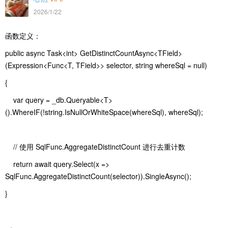
2026/1/22
函数定义：
public async Task<int> GetDistinctCountAsync<TField>
(Expression<Func<T, TField>> selector, string whereSql = null)
{
var query = _db.Queryable<T>
().WhereIF(!string.IsNullOrWhiteSpace(whereSql), whereSql);
// 使用 SqlFunc.AggregateDistinctCount 进行去重计数
return await query.Select(x =>
SqlFunc.AggregateDistinctCount(selector)).SingleAsync();
}