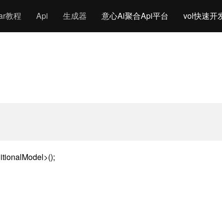
gar教程
Api
生成器
意心Ai聚合Api平台
vol快速开
itionalModel>();