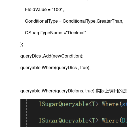
FieldValue = "100",
ConditionalType = ConditionalType.GreaterThan,
CSharpTypeName ="Decimal"
};
queryDics
.Add(newCondition);
queryable.Where(
queryDics
, true);
queryable.Where(queryDicions, true);
实际上调用的