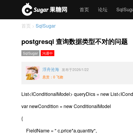
首页
论坛
SqlSu
首页
SqlSugar
>
postgresql 查询数据类型不对的问题
SqlSugar
沟通中
浮舟沧海
发布于2026/1/22
悬赏：0 飞吻
List<IConditionalModel> queryDics = new List<ICond
var newCondition = new ConditionalModel
{
FieldName = " c.price*a.quantity",