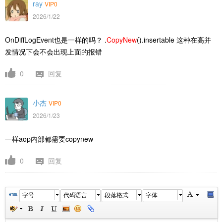
ray
VIP0
2026/1/22
OnDiffLogEvent也是一样的吗？
.
CopyNew
().insertable
这种在高并
发情况下会不会出现上面的报错
0
回复
小杰
VIP0
2026/1/23
一样aop内部都需要copynew
0
回复
字号
代码语言
段落格式
字体