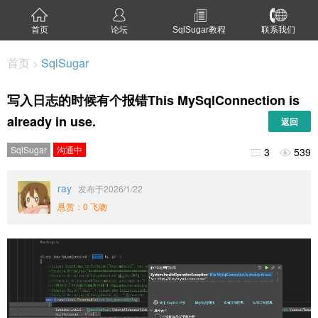
首页
论坛
SqlSugar教程
联系我们
首页
SqlSugar
>
写入日志的时候有个报错This MySqlConnection is
already in use.
返回
SqlSugar
沟通中
3
539


ray
发布于2026/1/22
悬赏：0 飞吻