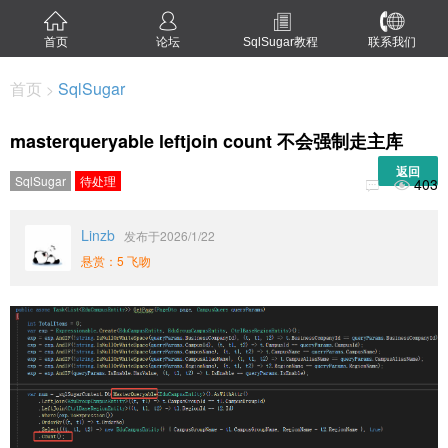
首页
论坛
SqlSugar教程
联系我们
首页
SqlSugar
>
masterqueryable leftjoin count 不会强制走主库
返回
SqlSugar
待处理
403


Linzb
发布于2026/1/22
悬赏：5 飞吻