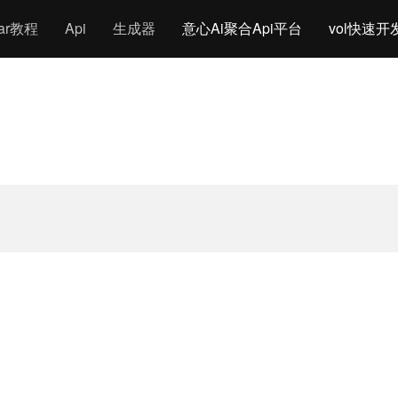
gar教程
Api
生成器
意心Ai聚合Api平台
vol快速开