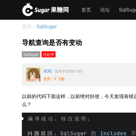
首页
论坛
SqlSu
首页
SqlSugar
>
导航查询是否有变动
SqlSugar
待处理
斌斌
发布于2026/1/23
悬赏：5 飞吻
以前的代码下面这样，以前绝对好使，今天发现有错误，错误信息S
么？