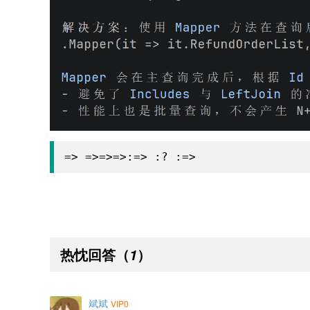
=> =>=>=>:=> :? :=>
热忱回答
（
）
1
斌斌
VIP0