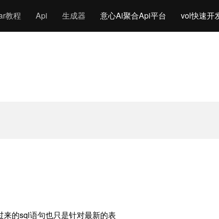
gar教程
Api
生成器
意心Ai聚合Api平台
vol快速开
来的sql语句也只是针对最新的表