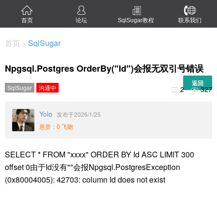
首页
论坛
SqlSugar教程
联系我们
首页
SqlSugar
>
Npgsql.Postgres OrderBy("Id")会报无双引号错误
返回
SqlSugar
沟通中
2
327


Yolo
发布于2026/1/25
悬赏：0 飞吻
SELECT * FROM "xxxx" ORDER BY Id ASC LIMIT 300
offset 0由于Id没有""会报Npgsql.PostgresException
(0x80004005): 42703: column Id does not exist