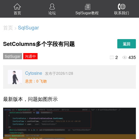
首页
论坛
SqlSugar教程
联系我们
首页
SqlSugar
>
SetColumns多个字段有问题
返回
SqlSugar
沟通中
2
435


Cytosine
发布于2026/1/28
悬赏：0 飞吻
最新版本，问题如图所示