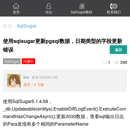
首页
论坛
SqlSugar教程
联系我们
首页
SqlSugar
>
使用sqlsugar更新pgsql数据，日期类型的字段更新
错误
返回
SqlSugar
沟通中
1
398


lee
发布于2026/1/30
悬赏：0 飞吻
使用SqlSugar5.1.4.58，
_db.Updateable(entitys).EnableDiffLogEvent().ExecuteCom
mandHasChangeAsync();更新2030数据，查看sql输出日志
的Para发现有多个相同的ParameterName