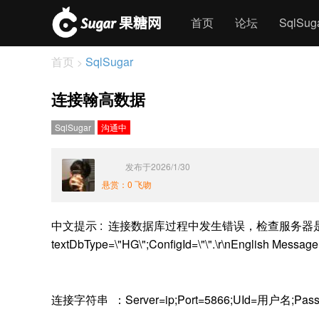
首页
论坛
SqlSu
首页
SqlSugar
>
连接翰高数据
SqlSugar
沟通中
发布于2026/1/30
悬赏：0 飞吻
中文提示 : 连接数据库过程中发生错误，检查服务器是否正常连接字
textDbType=\"HG\";ConfigId=\"\".\r\nEnglish Message 
连接字符串 ：Server=ip;Port=5866;UId=用户名;Pass