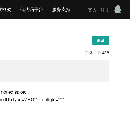
发框架
低代码平台
服务支持
登入
注册
返回
3
438


ist: oid =
 textDbType=\"HG\";ConfigId=\"\"