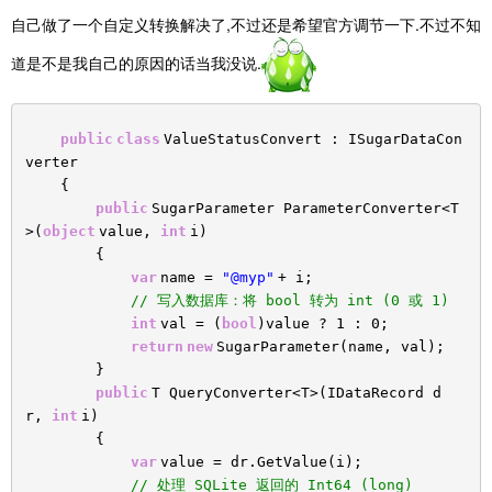
自己做了一个自定义转换解决了,不过还是希望官方调节一下.不过不知
道是不是我自己的原因的话当我没说.
public
class
ValueStatusConvert : ISugarDataCon
verter
{
public
SugarParameter ParameterConverter<T
>(
object
value,
int
i)
{
var
name =
"@myp"
+ i;
// 写入数据库：将 bool 转为 int (0 或 1)
int
val = (
bool
)value ? 1 : 0;
return
new
SugarParameter(name, val);
}
public
T QueryConverter<T>(IDataRecord d
r,
int
i)
{
var
value = dr.GetValue(i);
// 处理 SQLite 返回的 Int64 (long)