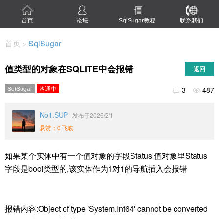
首页
论坛
SqlSugar教程
联系我们
首页
SqlSugar
>
值类型的对象在SQLITE中会报错
返回
SqlSugar
沟通中
3
487


No1.SUP
发布于2026/2/1
悬赏：0 飞吻
如果某个实体中有一个值对象的字段Status,值对象里Status
字段是bool类型的,该实体作为1对1的导航插入会报错
报错内容:Object of type 'System.Int64' cannot be converted