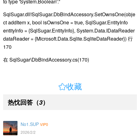
to type 'System.Boolean'.”
SqlSugar.dll!SqlSugar.DbBindAccessory.SetOwnsOne(obje
ct addItem x, bool isOwnsOne = true, SqlSugar.EntityInfo
entityInfo = {SqlSugar.EntityInfo}, System.Data.IDataReader
dataReader = {Microsoft.Data.Sqlite.SqliteDataReader}) 行
170
在 SqlSugar\DbBindAccessory.cs(170)

收藏
热忱回答
（
）
3
No1.SUP
VIP0
2026/2/2