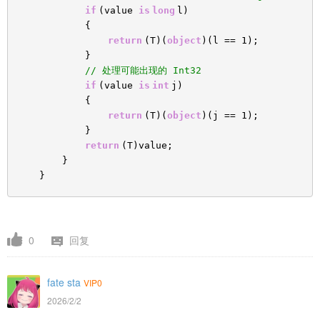
if
(value
is
long
l)
{
return
(T)(
object
)(l == 1);
}
// 处理可能出现的 Int32
if
(value
is
int
j)
{
return
(T)(
object
)(j == 1);
}
return
(T)value;
}
}
0
回复
fate sta
VIP0
2026/2/2