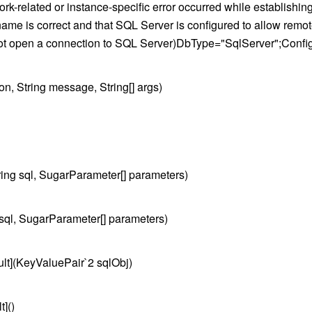
-related or instance-specific error occurred while establishin
name is correct and that SQL Server is configured to allow remot
ot open a connection to SQL Server)DbType="SqlServer";Config
 String message, String[] args)
 sql, SugarParameter[] parameters)
l, SugarParameter[] parameters)
](KeyValuePair`2 sqlObj)
]()