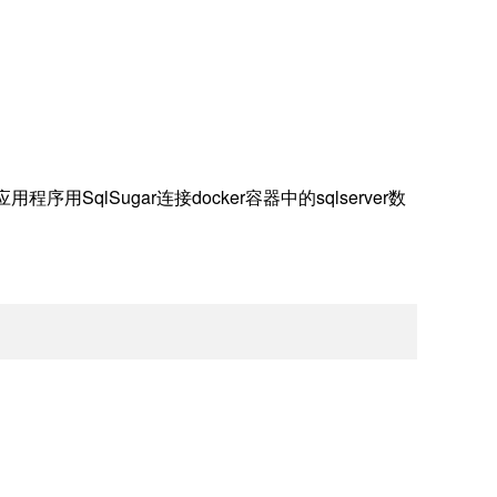
制台应用程序用
SqlSugar连接docker容器中的sqlserver数