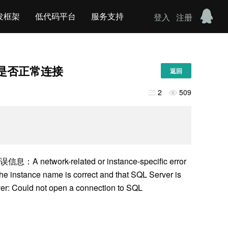
发框架
低代码平台
服务支持
登入
注册
务器是否正常连接
返回
2
509


k-related or instance-specific error
the instance name is correct and that SQL Server is
rver: Could not open a connection to SQL