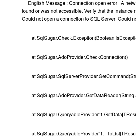
English Message : Connection open error . A network
found or was not accessible. Verify that the instance 
Could not open a connection to SQL Server: Could n
at SqlSugar.Check.Exception(Boolean isException,
at SqlSugar.AdoProvider.CheckConnection()
at SqlSugar.SqlServerProvider.GetCommand(String
at SqlSugar.AdoProvider.GetDataReader(String sq
at SqlSugar.QueryableProvider`1.GetData[TResult
at SqlSugar.QueryableProvider`1._ToList[TResult