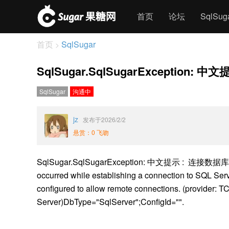
首页
论坛
SqlSu
首页
SqlSugar
>
SqlSugar.SqlSugarExcept
SqlSugar
沟通中
jz
发布于2026/2/2
悬赏：0 飞吻
SqlSugar.SqlSugarException: 中文提示 : 连
occurred while establishing a connection to SQL Serve
configured to allow remote connections. (provider: T
Server)DbType="SqlServer";ConfigId="".