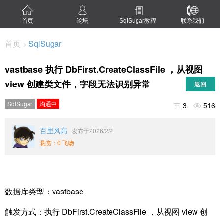
首页
论坛
SqlSugar教程
联系我们
首页
SqlSugar
>
vastbase 执行 DbFirst.CreateClassFile ，从视图
view 创建类文件，字段无法识别异常
返回
SqlSugar
沟通中
3
516


百里风高
发布于2026/2/2
悬赏：0 飞吻
数据库类型：vastbase
触发方式：执行 DbFirst.CreateClassFile ，从视图 view 创