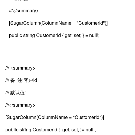
///</summary>
[SugarColumn(ColumnName = "CustomerId")]
public string CustomerId { get; set; } = null!;
/// <summary>
/// 备 注:客户Id
/// 默认值:
///</summary>
[SugarColumn(ColumnName = "CustomerId")]
public string CustomerId { get; set; }= null!;