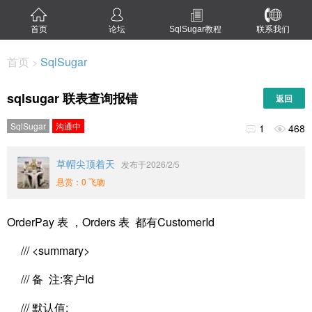
首页
论坛
SqlSugar教程
联系我们
首页
SqlSugar
>
sqlsugar 联表查询报错
返回
SqlSugar
沟通中
1
468


草帽尖顶着天
发布于2026/2/5
悬赏：0 飞吻
OrderPay 表 ，Orders 表 都有CustomerId
/// <summary>
/// 备 注:客户Id
/// 默认值: