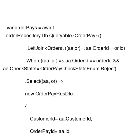
var orderPays = await
_orderRepository.Db.Queryable<OrderPay>()
.LeftJoin<Orders>((aa,or)=>aa.OrderId==or.Id)
.Where((aa, or) => aa.OrderId == orderId &&
aa.CheckState!= OrderPayCheckStateEnum.Reject)
.Select((aa, or) =>
new OrderPayResDto
{
CustomerId= aa.CustomerId,
OrderPayId= aa.Id,