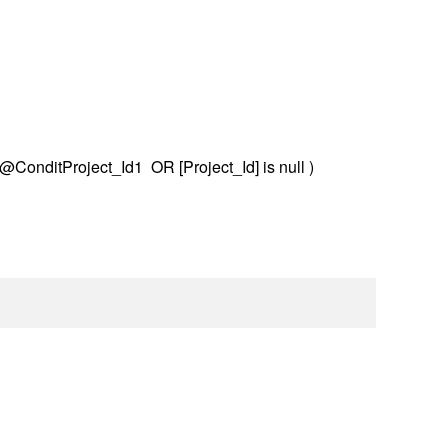
nditProject_Id1 OR [Project_Id] is null )