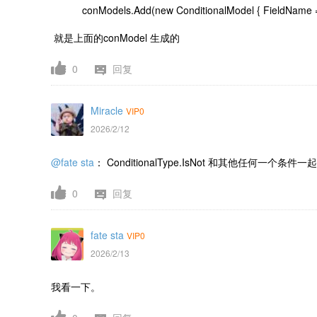
conModels.Add(new ConditionalModel { FieldName = "Pr
就是上面的conModel 生成的
0
回复
Miracle
VIP0
2026/2/12
@fate sta
：
ConditionalType.IsNot 和其他任何
0
回复
fate sta
VIP0
2026/2/13
我看一下。