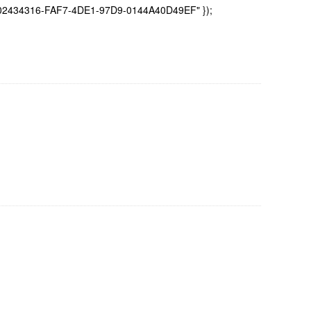
= "02434316-FAF7-4DE1-97D9-0144A40D49EF" });