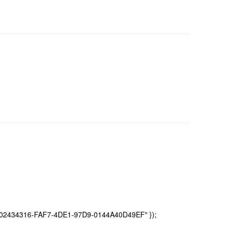
= "02434316-FAF7-4DE1-97D9-0144A40D49EF" });