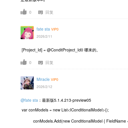
0
回复
fate sta
VIP0
2026/2/11
[Project_Id] = @ConditProject_Id0 哪来的。
0
回复
Miracle
VIP0
2026/2/12
@fate sta
：最新版5.1.4.213-preview05
var conModels = new List<IConditionalModel>();
conModels.Add(new ConditionalModel { FieldName = "Pr