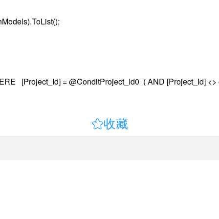
dels).ToList();
[Project_Id] = @ConditProject_Id0 ( AND [Project_Id] <> @Co

收藏