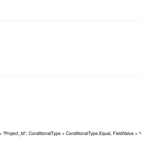
oject_Id", ConditionalType = ConditionalType.Equal, FieldValue 