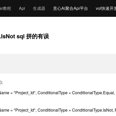
gar教程
Api
生成器
意心Ai聚合Api平台
vol快速开
pe.IsNot sql 拼的有误
);
= "Project_Id", ConditionalType = ConditionalType.Equal,
= "Project_Id", ConditionalType = ConditionalType.IsNot,