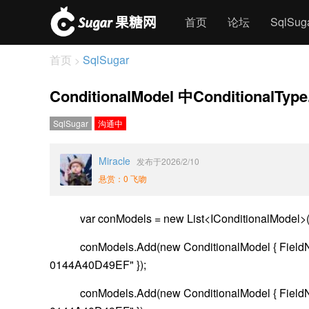
首页
论坛
SqlSu
首页
SqlSugar
>
ConditionalModel 中ConditionalTy
SqlSugar
沟通中
Miracle
发布于2026/2/10
悬赏：0 飞吻
var conModels = new List<IConditionalModel>(
conModels.Add(new ConditionalModel { FieldName 
0144A40D49EF" });
conModels.Add(new ConditionalModel { FieldName 