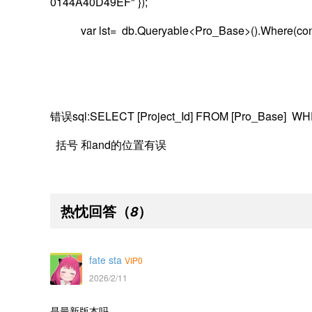
0144A40D49EF" });
var lst= db.Queryable<Pro_Base>().Where(conMo
错误sql:SELECT [Project_Id] FROM [Pro_Base] WHERE 
括号 和and的位置有误
热忱回答
（
）
8
fate sta
VIP0
2026/2/11
是最新版本吗