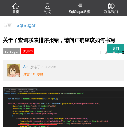
首页
论坛
SqlSugar教程
联系我们
首页
SqlSugar
>
关于子查询联表排序报错，请问正确应该如何书写
返回
SqlSugar
沟通中
2
540


Air
发布于2026/2/13
悬赏：0 飞吻