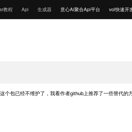
gar教程
Api
生成器
意心Ai聚合Api平台
vol快速开
e_sqlcipher这个包已经不维护了，我看作者github上推荐