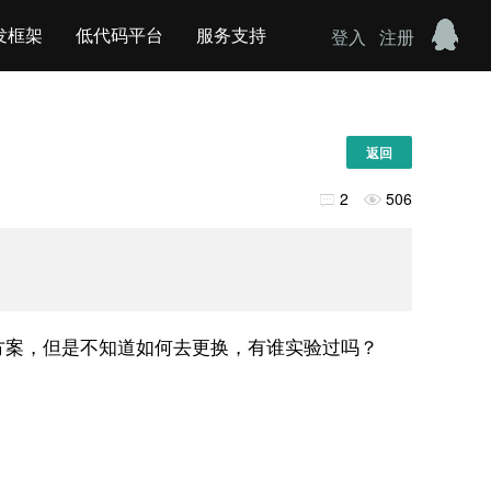
发框架
低代码平台
服务支持
登入
注册
返回
2
506


了一些替代的方案，但是不知道如何去更换，有谁实验过吗？