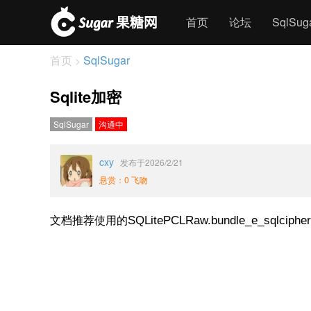
首页
论坛
SqlSu
首页
SqlSugar
>
Sqlite加密
SqlSugar
沟通中
cxy
发布于2026/2/21
悬赏：0 飞吻
文档推荐使用的
SQLitePCLRaw.bundle_