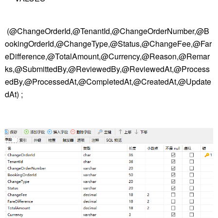
(@ChangeOrderId,@TenantId,@ChangeOrderNumber,@B
ookingOrderId,@ChangeType,@Status,@ChangeFee,@Far
eDifference,@TotalAmount,@Currency,@Reason,@Remar
ks,@SubmittedBy,@ReviewedBy,@ReviewedAt,@Process
edBy,@ProcessedAt,@CompletedAt,@CreatedAt,@Update
dAt) ;