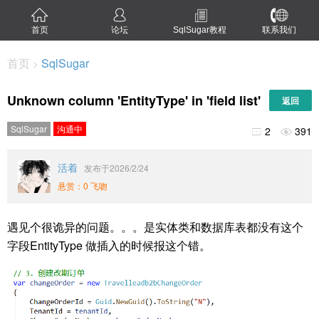
首页
论坛
SqlSugar教程
联系我们
首页
SqlSugar
>
Unknown column 'EntityType' in 'field list'
返回
SqlSugar
沟通中
2
391


活着
发布于2026/2/24
悬赏：0 飞吻
遇见个很诡异的问题。。。是实体类和数据库表都没有这个
字段EntityType 做插入的时候报这个错。