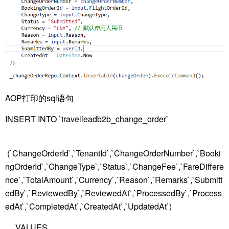
AOP打印的sql语句
INSERT INTO `travelleadb2b_change_order`
(`ChangeOrderId`,`TenantId`,`ChangeOrderNumber`,`Booki
ngOrderId`,`ChangeType`,`Status`,`ChangeFee`,`FareDiffere
nce`,`TotalAmount`,`Currency`,`Reason`,`Remarks`,`Submitt
edBy`,`ReviewedBy`,`ReviewedAt`,`ProcessedBy`,`Process
edAt`,`CompletedAt`,`CreatedAt`,`UpdatedAt`)
VALUES