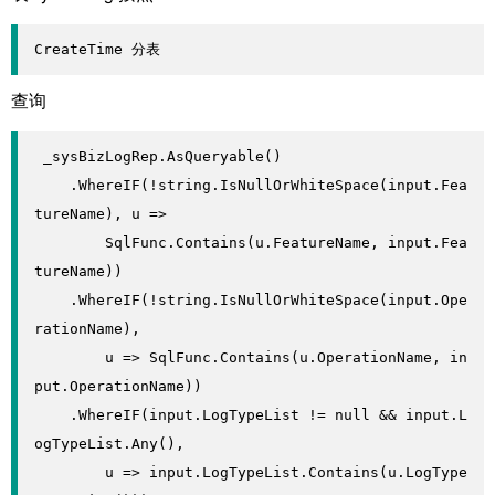
CreateTime 分表
查询
 _sysBizLogRep.AsQueryable()

    .WhereIF(!string.IsNullOrWhiteSpace(input.Fea
tureName), u =>

        SqlFunc.Contains(u.FeatureName, input.Fea
tureName))

    .WhereIF(!string.IsNullOrWhiteSpace(input.Ope
rationName),

        u => SqlFunc.Contains(u.OperationName, in
put.OperationName))

    .WhereIF(input.LogTypeList != null && input.L
ogTypeList.Any(),

        u => input.LogTypeList.Contains(u.LogType