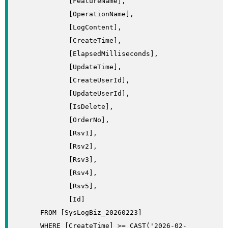
             [FeatureName],

             [OperationName],

             [LogContent],

             [CreateTime],

             [ElapsedMilliseconds],

             [UpdateTime],

             [CreateUserId],

             [UpdateUserId],

             [IsDelete],

             [OrderNo],

             [Rsv1],

             [Rsv2],

             [Rsv3],

             [Rsv4],

             [Rsv5],

             [Id]

      FROM [SysLogBiz_20260223]

      WHERE [CreateTime] >= CAST('2026-02-