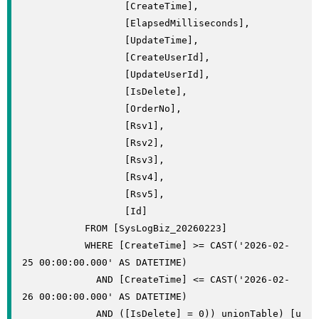
                  [CreateTime],

                  [ElapsedMilliseconds],

                  [UpdateTime],

                  [CreateUserId],

                  [UpdateUserId],

                  [IsDelete],

                  [OrderNo],

                  [Rsv1],

                  [Rsv2],

                  [Rsv3],

                  [Rsv4],

                  [Rsv5],

                  [Id]

           FROM [SysLogBiz_20260223]

           WHERE [CreateTime] >= CAST('2026-02-
25 00:00:00.000' AS DATETIME)

             AND [CreateTime] <= CAST('2026-02-
26 00:00:00.000' AS DATETIME)

             AND ([IsDelete] = 0)) unionTable) [u