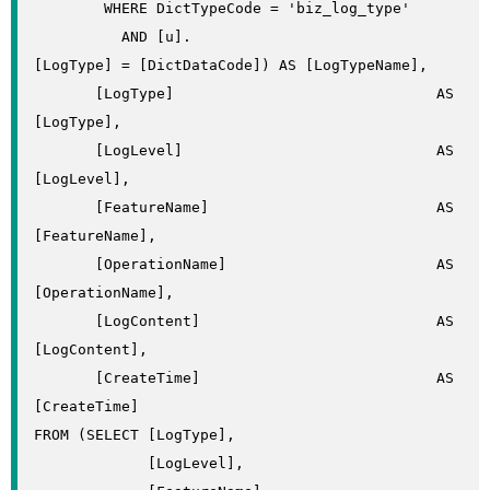
        WHERE DictTypeCode = 'biz_log_type'

          AND [u].
[LogType] = [DictDataCode]) AS [LogTypeName],

       [LogType]                              AS 
[LogType],

       [LogLevel]                             AS 
[LogLevel],

       [FeatureName]                          AS 
[FeatureName],

       [OperationName]                        AS 
[OperationName],

       [LogContent]                           AS 
[LogContent],

       [CreateTime]                           AS 
[CreateTime]

FROM (SELECT [LogType],

             [LogLevel],
