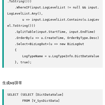
.ToString()))

    .WhereIF(input.LogLevelList != null && input.
LogLevelList.Any(),

        u => input.LogLevelList.Contains(u.LogLev
el.ToString()))

    .SplitTable(input.StartTime, input.EndTime)

    .OrderBy(u => u.CreateTime, OrderByType.Desc)

    .Select<BizLogOut>(u => new BizLogOut

    {

        LogTypeName = u.LogTypeInfo.DictDataValue

    }, true);
生成sql异常
SELECT (SELECT [DictDataValue]

        FROM [V_SysDictData]
