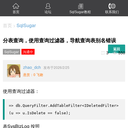
首页
论坛
SqlSugar教程
联系我们
首页
SqlSugar
>
分表查询，使用查询过滤器，导航查询表别名错误
返回
SqlSugar
沟通中
3
550


zhao_dch
发布于2026/2/25
悬赏：0 飞吻
使用查询过滤器：
=> db.QueryFilter.AddTableFilter<IDeletedFilter>
(u => u.IsDelete == false);
表SysBizLog 按照