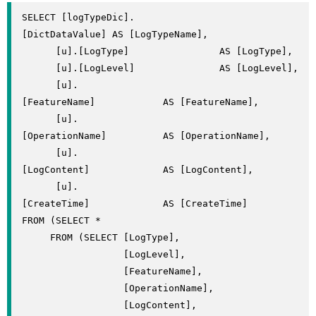
SELECT [logTypeDic].
[DictDataValue] AS [LogTypeName],

      [u].[LogType]                AS [LogType],

      [u].[LogLevel]               AS [LogLevel],

      [u].
[FeatureName]            AS [FeatureName],

      [u].
[OperationName]          AS [OperationName],

      [u].
[LogContent]             AS [LogContent],

      [u].
[CreateTime]             AS [CreateTime]

FROM (SELECT *

     FROM (SELECT [LogType],

                  [LogLevel],

                  [FeatureName],

                  [OperationName],

                  [LogContent],
