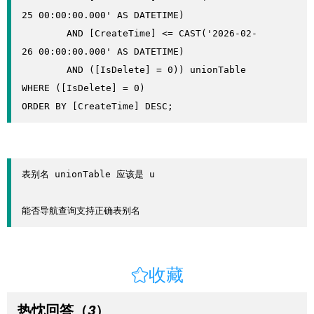
25 00:00:00.000' AS DATETIME)

        AND [CreateTime] <= CAST('2026-02-
26 00:00:00.000' AS DATETIME)

        AND ([IsDelete] = 0)) unionTable

WHERE ([IsDelete] = 0)

ORDER BY [CreateTime] DESC;
表别名 unionTable 应该是 u

能否导航查询支持正确表别名

收藏
热忱回答
（
）
3