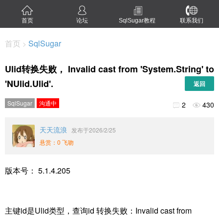
首页
论坛
SqlSugar教程
联系我们
首页
SqlSugar
>
Ulid转换失败， Invalid cast from 'System.String' to
'NUlid.Ulid'.
返回
SqlSugar
沟通中
2
430


天天流浪
发布于2026/2/25
悬赏：0 飞吻
版本号： 5.1.4.205
主键id是Ulid类型，查询id 转换失败：Invalid cast from