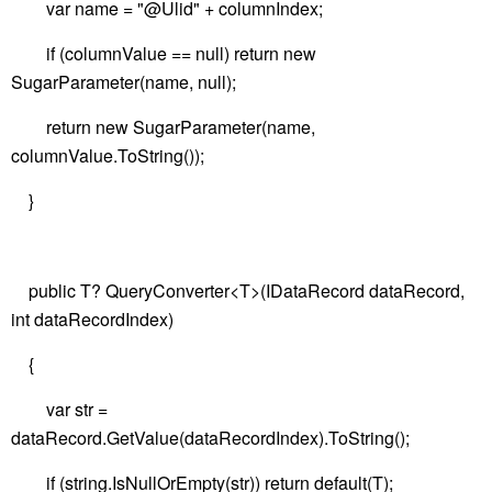
var name = "@Ulid" + columnIndex;
if (columnValue == null) return new
SugarParameter(name, null);
return new SugarParameter(name,
columnValue.ToString());
}
public T? QueryConverter<T>(IDataRecord dataRecord,
int dataRecordIndex)
{
var str =
dataRecord.GetValue(dataRecordIndex).ToString();
if (string.IsNullOrEmpty(str)) return default(T);