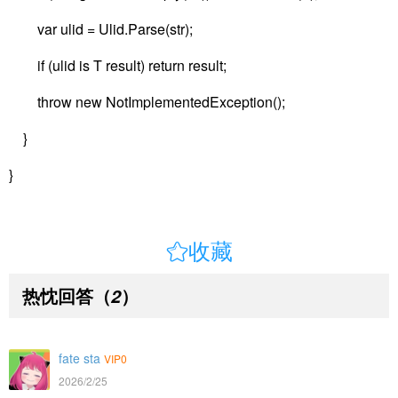
var ulid = Ulid.Parse(str);
if (ulid is T result) return result;
throw new NotImplementedException();
}
}

收藏
热忱回答
（
）
2
fate sta
VIP0
2026/2/25