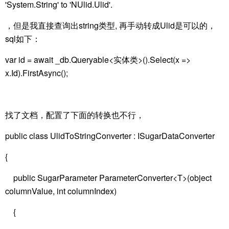
'System.String' to 'NUlid.Ulid'.
，但是我直接查询出string类型, 再手动转成Ulid是可以的，
sql如下：
var id = await _db.Queryable<实体类>().Select(x =>
x.Id).FirstAsync();
找了文档，配置了下面的转换也不行，
public class UlidToStringConverter : ISugarDataConverter
{
public SugarParameter ParameterConverter<T>(object
columnValue, int columnIndex)
{