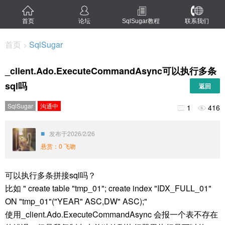
首页
论坛
SqlSugar教程
联系我们
首页
SqlSugar
>
_client.Ado.ExecuteCommandAsync可以执行多条
sql吗
返回
SqlSugar
沟通中
1
416


■
发布于2026/2/26
悬赏：0 飞吻
可以执行多条拼接sql吗？
比如 "
create table "tmp_01";
create index "IDX_FULL_01"
ON "
tmp_01
"("YEAR" ASC,DW" ASC);"
使用_client.Ado.ExecuteCommandAsync 会报一个表不存在