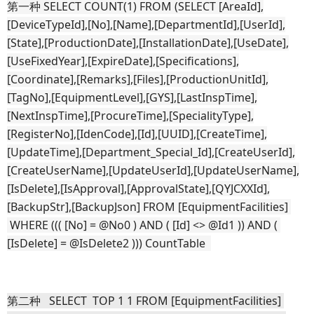
第一种 SELECT COUNT(1) FROM (SELECT [AreaId],
[DeviceTypeId],[No],[Name],[DepartmentId],[UserId],
[State],[ProductionDate],[InstallationDate],[UseDate],
[UseFixedYear],[ExpireDate],[Specifications],
[Coordinate],[Remarks],[Files],[ProductionUnitId],
[TagNo],[EquipmentLevel],[GYS],[LastInspTime],
[NextInspTime],[ProcureTime],[SpecialityType],
[RegisterNo],[IdenCode],[Id],[UUID],[CreateTime],
[UpdateTime],[Department_Special_Id],[CreateUserId],
[CreateUserName],[UpdateUserId],[UpdateUserName],
[IsDelete],[IsApproval],[ApprovalState],[QYJCXXId],
[BackupStr],[BackupJson] FROM [EquipmentFacilities] 
 WHERE ((( [No] = @No0 ) AND ( [Id] <> @Id1 )) AND ( 
[IsDelete] = @IsDelete2 ))) CountTable  
第二种   SELECT  TOP 1 1 FROM [EquipmentFacilities] 