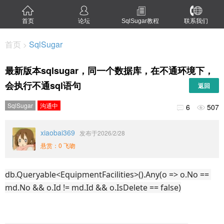
首页
论坛
SqlSugar教程
联系我们
首页
SqlSugar
>
最新版本sqlsugar，同一个数据库，在不通环境下，
会执行不通sql语句
返回
SqlSugar
沟通中
6
507


xiaobai369
发布于2026/2/28
悬赏：0 飞吻
db.Queryable<EquipmentFacilities>().Any(o => o.No == 
md.No && o.Id != md.Id && o.IsDelete == false)