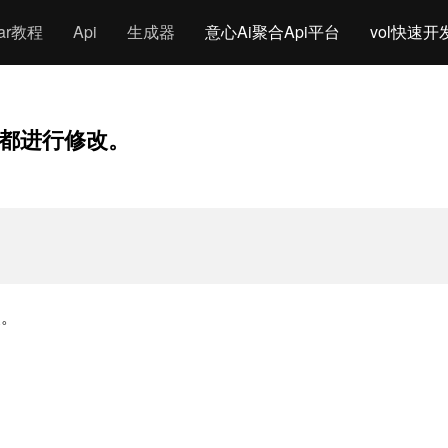
gar教程
Api
生成器
意心Ai聚合Api平台
vol快速开
都进行修改。
改。