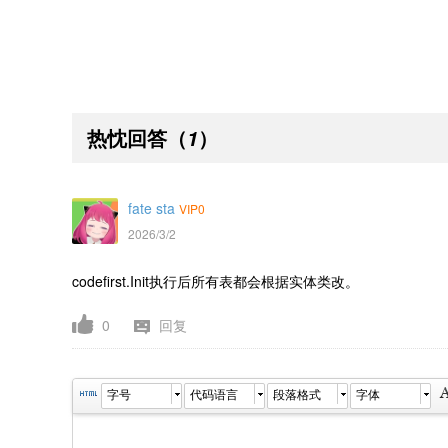
热忱回答
（
）
1
fate sta
VIP0
2026/3/2
codefirst.Init执行后所有表都会根据实体类改。
0
回复
字号
代码语言
段落格式
字体