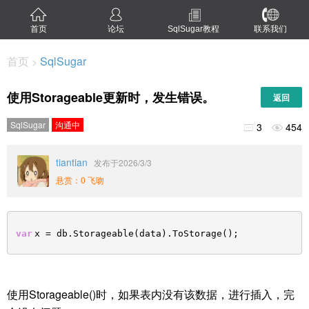
首页
论坛
SqlSugar教程
联系我们
首页
SqlSugar
>
使用Storageable更新时，发生错误。
返回
SqlSugar
沟通中
3
454


tiantian
发布于2026/3/3
悬赏：0 飞吻
var
x = db.Storageable(data).ToStorage();
使用Storageable()时，如果表内没有该数据，进行插入，完