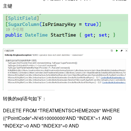
主键
转换的sql语句如下：
DELETE FROM "TREATMENTSCHEME2026" WHERE
(("PointCode"=N'4510000000'AND "INDEX"=1 AND
"INDEX2"=0 AND "INDEX3"=0 AND