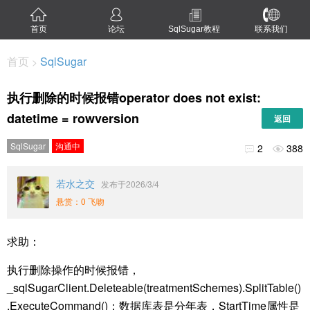
首页
论坛
SqlSugar教程
联系我们
首页
SqlSugar
>
执行删除的时候报错operator does not exist:
datetime = rowversion
返回
SqlSugar
沟通中
2
388


若水之交
发布于2026/3/4
悬赏：0 飞吻
求助：
执行删除操作的时候报错，
_sqlSugarClient.Deleteable(treatmentSchemes).SplitTable()
.ExecuteCommand()；
数据库表是分年表，
StartTime属性是