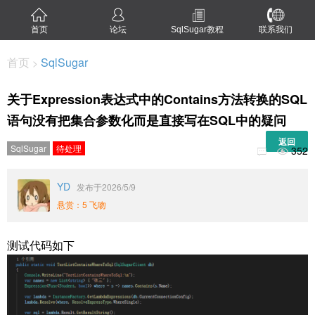
首页
论坛
SqlSugar教程
联系我们
首页
SqlSugar
>
关于Expression表达式中的Contains方法转换的SQL
语句没有把集合参数化而是直接写在SQL中的疑问
返回
SqlSugar
待处理
352


YD
发布于2026/5/9
悬赏：5 飞吻
测试代码如下