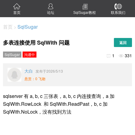
首页
论坛
SqlSugar教程
联系我们
首页
SqlSugar
>
多表连接使用 SqlWith 问题
返回
SqlSugar
沟通中
1
331


大白
发布于2026/5/13
悬赏：0 飞吻
sqlserver 有 a, b, c 三张表，a, b, c 内连接查询，a 加
SqlWith.RowLock 和 SqlWith.ReadPast，b, c 加
SqlWith.NoLock，没有找到方法