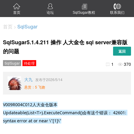
首页
论坛
SqlSugar教程
联系我们
首页
SqlSugar
>
SqlSugar5.1.4.211 操作 人大金仓 sql server兼容版
的问题
返回
SqlSugar
待处理
1
370


大九
发布于2026/5/14
悬赏：5 飞吻
V009R004C012人大金仓版本

Updateable(List<T>).ExecuteCommand()
会有这个错误： 42601: 
syntax error at or near \"[1]\"