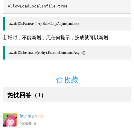
AllowLoadLocalInfile=true
await Db.Fastest<T>().BulkCopyAsync(entities)
新增时，不能新增，无任何提示，换成就可以新增
await Db.Insertable(entity).ExecuteCommandAsync()

收藏
热忱回答
（
）
1
fate sta
VIP0
2026/5/19