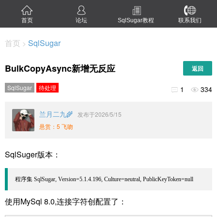
首页
论坛
SqlSugar教程
联系我们
首页
SqlSugar
>
BulkCopyAsync新增无反应
返回
SqlSugar
待处理
1
334


兰月二九🌾
发布于2026/5/15
悬赏：5 飞吻
SqlSuger版本：
程序集 SqlSugar, Version=5.1.4.196, Culture=neutral, PublicKeyToken=null
使用MySql 8.0,连接字符创配置了：