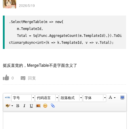
2026/5/19
.SelectMergeTable(m => new{

    m.TemplateId,

    Total = SqlFunc.AggregateCount(m.TemplateId),}).ToDi
ctionaryAsync<int>(k => k.TemplateId, v => v.Total);
挺反直觉的，MergeTable不是字面含义了
0
回复
字号
代码语言
段落格式
字体