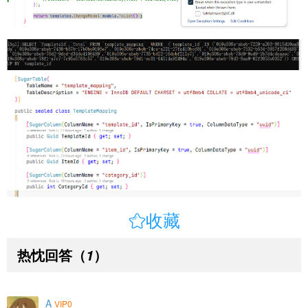

收藏
热忱回答
（
）
1
A
VIP0