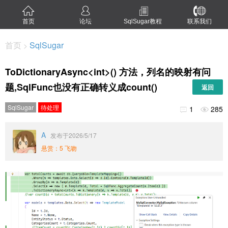
首页
论坛
SqlSugar教程
联系我们
首页
SqlSugar
>
ToDictionaryAsync<int>() 方法，列名的映射有问
题,SqlFunc也没有正确转义成count()
返回
SqlSugar
待处理
1
285


A
发布于2026/5/17
悬赏：5 飞吻