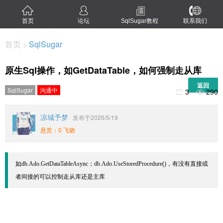
首页
论坛
SqlSugar教程
联系我们
首页
SqlSugar
>
原生Sql操作，如GetDataTable，如何强制走从库
返回
SqlSugar
沟通中
3
290


凉城予梦
发布于2026/5/19
悬赏：0 飞吻
如db.Ado.GetDataTableAsync；db.Ado.UseStoredProcedure()，有没有直接或
者间接的可以控制走从库还是主库