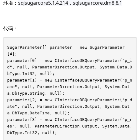
环境：
sqlsugarcore5.1.4.214，sqlsugarcore.dm8.8.1
代码：
SugarParameter[] parameter = new SugarParameter
[4];
parameter[0] = new CInterfaceDBQueryParameter("p_i
d", null, ParameterDirection.Output, System.Data.D
bType.Int32, null);
parameter[1] = new CInterfaceDBQueryParameter("p_n
ame", null, ParameterDirection.Output, System.Dat
a.DbType.String, null);
parameter[2] = new CInterfaceDBQueryParameter("p_d
ate", null, ParameterDirection.Output, System.Dat
a.DbType.DateTime, null);
parameter[3] = new CInterfaceDBQueryParameter("p_r
es", null, ParameterDirection.Output, System.Data.
DbType.Int32, null);
……