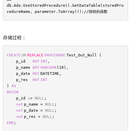
db.Ado.UseStoredProcedure().GetDataTable(storedPro
cedureName, parameter.ToArray());//报错的函数
存储过程：
CREATE
OR
REPLACE
PROCEDURE
Test_Out_Null (
p_id
OUT
INT
,
p_name
OUT
VARCHAR
(10),
p_date
OUT
DATETIME,
p_res
OUT
INT
)
AS
BEGIN
p_id :=
NULL
;
set
p_name =
NULL
;
set
p_date =
NULL
;
set
p_res =
NULL
;
END
;