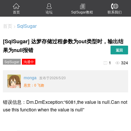
首页
论坛
SqlSugar教程
联系我们
首页
SqlSugar
>
[SqlSugar] 达梦存储过程参数为out类型时，输出结
果为null报错
返回
SqlSugar
沟通中
1
324


monga
发布于2026/5/20
悬赏：0 飞吻
错误信息：Dm.DmException:“6081,the value is null.Can not
use this function when the value is null”