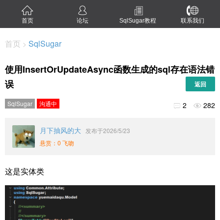
首页
论坛
SqlSugar教程
联系我们
首页
SqlSugar
>
使用InsertOrUpdateAsync函数生成的sql存在语法错
误
返回
SqlSugar
沟通中
2
282


月下抽风的大
发布于2026/5/23
悬赏：0 飞吻
这是实体类