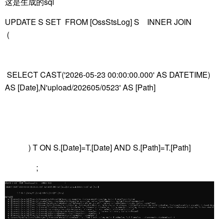
这是生成的sql
UPDATE S SET FROM [OssStsLog] S INNER JOIN
(
SELECT CAST('2026-05-23 00:00:00.000' AS DATETIME)
AS [Date],N'upload/202605/0523' AS [Path]
) T ON S.[Date]=T.[Date] AND S.[Path]=T.[Path]
;