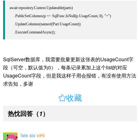
await repository.Context.Updateable(parts)

     .PublicSetColumns(p => SqlFunc.IsNull(p.UsageCount, 0), "+")

     .UpdateColumns(nameof(Part.UsageCount))

     .ExecuteCommandAsync();
SqlServer数据库，我需要批量更新这张表的UsageCount字
段（可空，默认值为0），每条记录累加上这个list的对应
UsageCount字段，但是我这样子用会报错，有没有使用方法
求告知，多谢

收藏
热忱回答
（
）
1
fate sta
VIP0