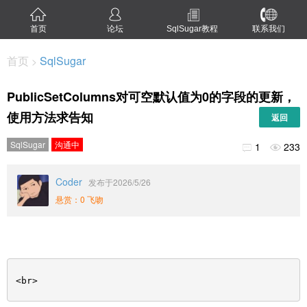
首页
论坛
SqlSugar教程
联系我们
首页
SqlSugar
>
PublicSetColumns对可空默认值为0的字段的更新，
使用方法求告知
返回
SqlSugar
沟通中
1
233


Coder
发布于2026/5/26
悬赏：0 飞吻
<br>