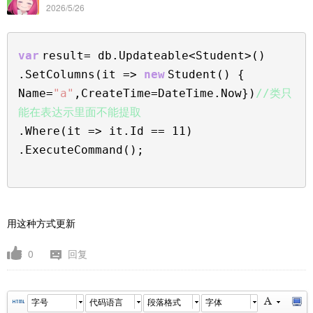
2026/5/26
var
result= db.Updateable<Student>()
.SetColumns(it =>
new
Student() {
Name=
"a"
,CreateTime=DateTime.Now})
//类只
能在表达示里面不能提取
.Where(it => it.Id == 11)
.ExecuteCommand();
用这种方式更新
0
回复
字号
代码语言
段落格式
字体