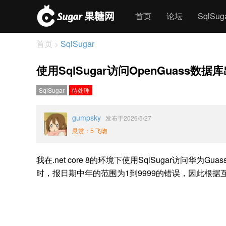
首页
论坛
SqlSu
首页
SqlSugar
>
使用SqlSugar访问OpenGuas
SqlSugar
待处理
gumpsky
发布于2026/5/27
悬赏：5 飞吻
我在.net core 8的环境下使用SqlSugar访
时，报日期中年的范围为1到9999的错误，因此根据