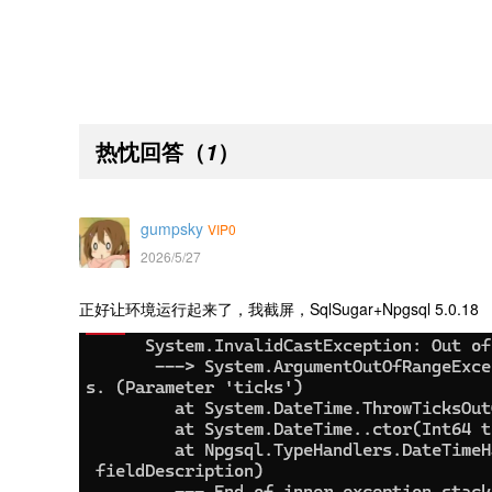
热忱回答
（
）
1
gumpsky
VIP0
2026/5/27
正好让环境运行起来了，我截屏，SqlSugar+Npgsql 5.0.18