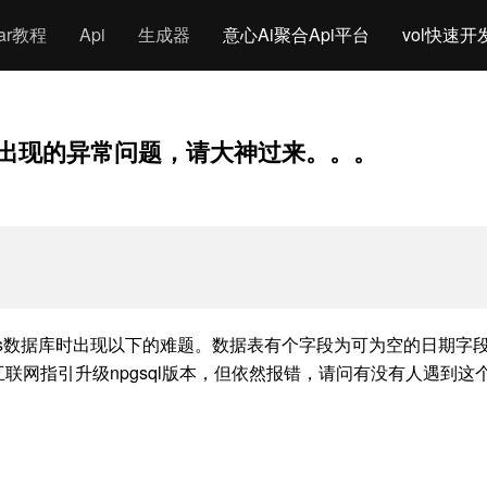
gar教程
Api
生成器
意心Ai聚合Api平台
vol快速开
s数据库出现的异常问题，请大神过来。。。
问华为Guass数据库时出现以下的难题。数据表有个字段为可为空的日期
互联网指引升级npgsql版本，但依然报错，请问有没有人遇到