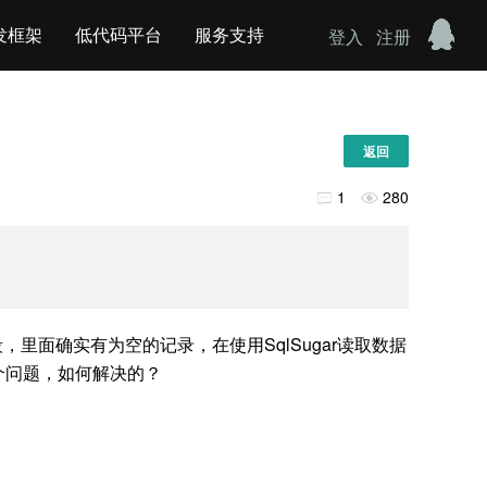
发框架
低代码平台
服务支持
登入
注册
返回
1
280


字段，里面确实有为空的记录，在使用SqlSugar读取数据
这个问题，如何解决的？