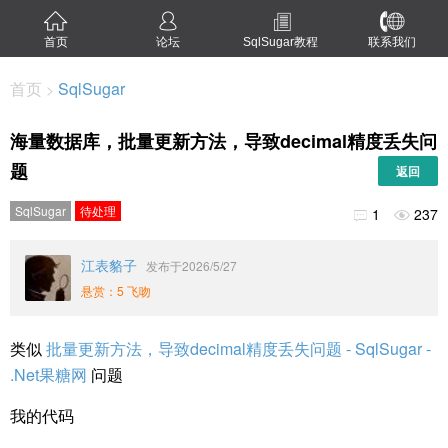
首页
论坛
SqlSugar教程
联系我们
首页
SqlSugar
>
海量数据库，批量更新方法，导致decimal精度丢失问
题
返回
SqlSugar
待处理
1
237


江表貉子
发布于2026/5/27
悬赏：5 飞吻
类似
批量更新方法，导致decimal精度丢失问题 - SqlSugar -
.Net果糖网
问题
我的代码