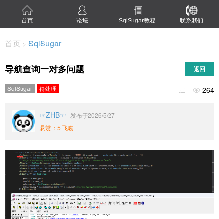
首页
论坛
SqlSugar教程
联系我们
首页
SqlSugar
>
导航查询一对多问题
返回
SqlSugar
待处理
264


☞ZHB☜
发布于2026/5/27
悬赏：5 飞吻