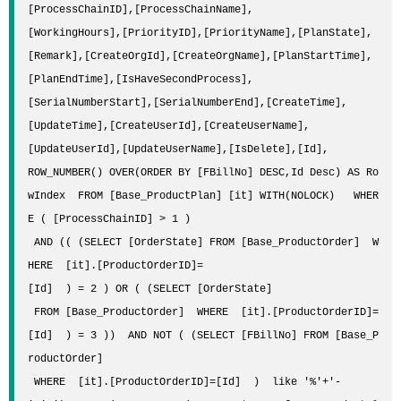
[ProcessChainID],[ProcessChainName],

[WorkingHours],[PriorityID],[PriorityName],[PlanState],
[Remark],[CreateOrgId],[CreateOrgName],[PlanStartTime],
[PlanEndTime],[IsHaveSecondProcess],

[SerialNumberStart],[SerialNumberEnd],[CreateTime],
[UpdateTime],[CreateUserId],[CreateUserName],
[UpdateUserId],[UpdateUserName],[IsDelete],[Id],

ROW_NUMBER() OVER(ORDER BY [FBillNo] DESC,Id Desc) AS Ro
wIndex  FROM [Base_ProductPlan] [it] WITH(NOLOCK)   WHER
E ( [ProcessChainID] > 1 ) 

 AND (( (SELECT [OrderState] FROM [Base_ProductOrder]  W
HERE  [it].[ProductOrderID]=
[Id]  ) = 2 ) OR ( (SELECT [OrderState] 

 FROM [Base_ProductOrder]  WHERE  [it].[ProductOrderID]=
[Id]  ) = 3 ))  AND NOT ( (SELECT [FBillNo] FROM [Base_P
roductOrder]  

 WHERE  [it].[ProductOrderID]=[Id]  )  like '%'+'-