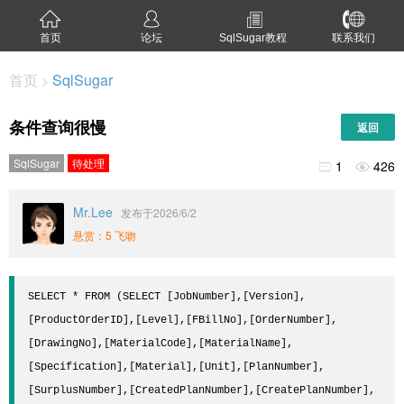
首页
论坛
SqlSugar教程
联系我们
首页
SqlSugar
>
条件查询很慢
返回
SqlSugar
待处理
1
426


Mr.Lee
发布于2026/6/2
悬赏：5 飞吻
SELECT * FROM (SELECT [JobNumber],[Version],
[ProductOrderID],[Level],[FBillNo],[OrderNumber],
[DrawingNo],[MaterialCode],[MaterialName],

[Specification],[Material],[Unit],[PlanNumber],
[SurplusNumber],[CreatedPlanNumber],[CreatePlanNumber],