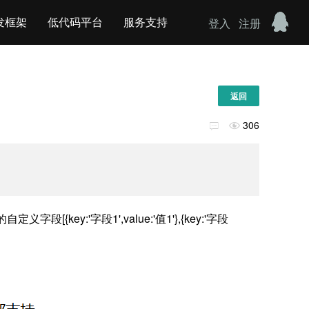
发框架
低代码平台
服务支持
登入
注册
返回
306


:'字段1',value:'值1'},{key:'字段