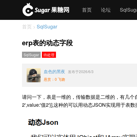
首页
论坛
SqlSu
首页
SqlSugar
>
erp表的动态字段
SqlSugar
待处理
血色的黑夜
发布于2026/6/3
悬赏：0 飞吻
请问一下，表是一维的，传输数据是二维的，有几个自定义项，比如
2',value:'值2'}],这种的可以用动态JSON实现用