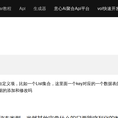
gar教程
Api
生成器
意心Ai聚合Api平台
vol快速开
一个List集合，这里面一个key对应的一个数据表的自定义字段[{key
于表数据的添加和修改吗