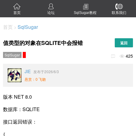
首页
论坛
SqlSugar教程
联系我们
首页
SqlSugar
>
值类型的对象在SQLITE中会报错
返回
SqlSugar
425


JIE
发布于2026/6/3
悬赏：0 飞吻
版本 NET 8.0
数据库：SQLITE
接口返回错误：
{
