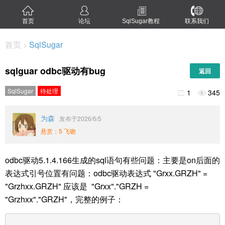
首页
论坛
SqlSugar教程
联系我们
首页
SqlSugar
>
sqlguar odbc驱动有bug
返回
SqlSugar
待处理
1
345


为森
发布于2026/6/5
悬赏：5 飞吻
odbc驱动5.1.4.166生成的sql语句有些问题：主要是on后面的
表达式引号位置有问题：odbc驱动表达式 "Grxx.GRZH" =
"Grzhxx.GRZH" 应该是 "Grxx"."GRZH =
"Grzhxx"."GRZH"，完整的例子：