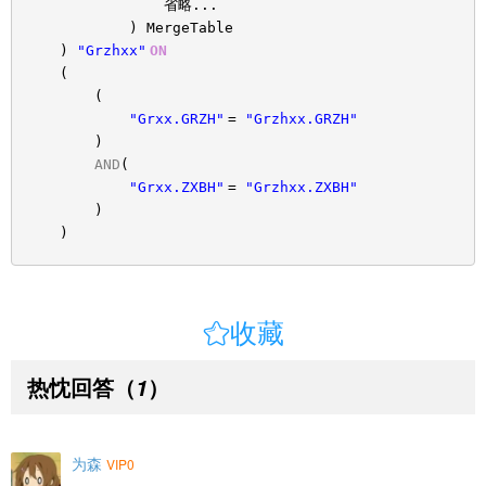
省略...
) MergeTable
)
"Grzhxx"
ON
(
(
"Grxx.GRZH"
=
"Grzhxx.GRZH"
)
AND
(
"Grxx.ZXBH"
=
"Grzhxx.ZXBH"
)
)

收藏
热忱回答
（
）
1
为森
VIP0