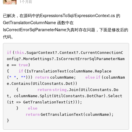
1个月前
已解决，在源码中的ExpressionsToSql/ExpressionContext.cs 的
GetTranslationColumnName 函数中在
IsCorrectErrorSqlParameterName为真时存在问题，下面是修改后的
代码。
if
(
this
.SugarContext?.Context?.CurrentConnectionC
onfig?.MoreSettings?.IsCorrectErrorSqlParameterNam
e ==
true
)
{
if
(IsTranslationText(columnName.Replace
(
" "
,
""
)))
return
columnName;
else
if
(columnNam
e.Contains(UtilConstants.Dot))
{
return
string
.Join(UtilConstants.Do
t, columnName.Split(UtilConstants.DotChar).Select
(it => GetTranslationText(it)));
}
else
return
GetTranslationText(columnName);
}