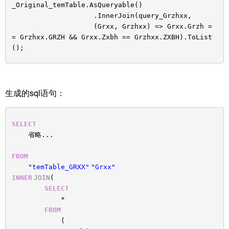
_Original_temTable.AsQueryable()
.InnerJoin(query_Grzhxx,
(Grxx, Grzhxx) => Grxx.Grzh =
= Grzhxx.GRZH && Grxx.Zxbh == Grzhxx.ZXBH).ToList
();
生成的sql语句：
SELECT
省略...
FROM
"temTable_GRXX"
"Grxx"
INNER
JOIN
(
SELECT
*
FROM
(