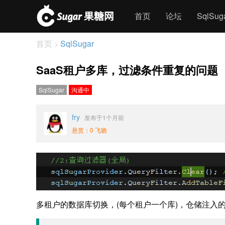
首页
论坛
SqlSu
首页
SqlSugar
>
SaaS租户多库，过滤条件重复的问题
SqlSugar
沟通中
fry
发布于1个月前
悬赏：0 飞吻
多租户的数据库切换，(每个租户一个库)，仓储注入