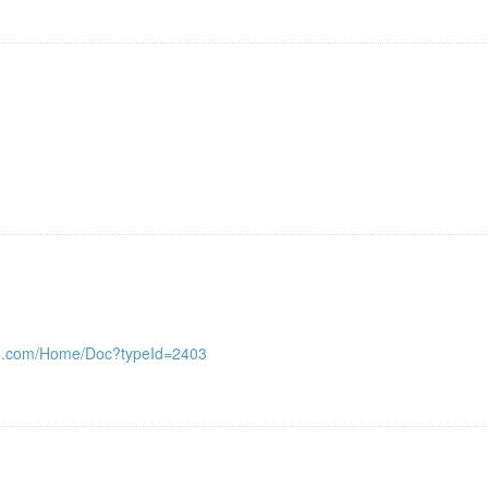
t5.com/Home/Doc?typeId=2403