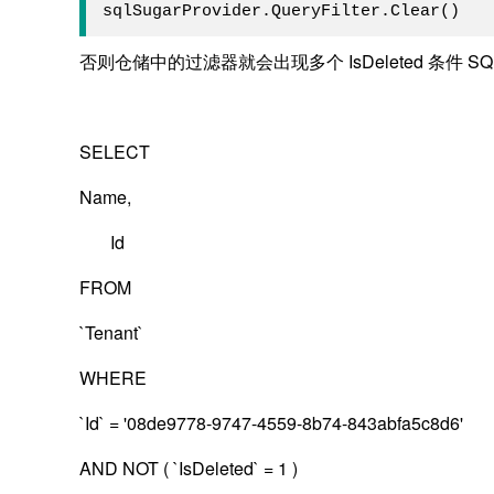
sqlSugarProvider.QueryFilter.Clear()
否则仓储中的过滤器就会出现多个 IsDeleted 条件 S
SELECT
Name,
Id
FROM
`Tenant`
WHERE
`Id` = '08de9778-9747-4559-8b74-843abfa5c8d6'
AND NOT ( `IsDeleted` = 1 )