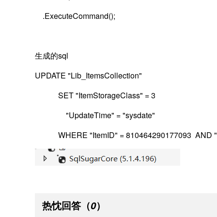
.ExecuteCommand();
生成的sql
UPDATE "Lib_ItemsCollection"
SET "ItemStorageClass" = 3
"UpdateTime" = "sysdate"
WHERE "ItemID" = 810464290177093 AND "Ite
热忱回答
（
）
0