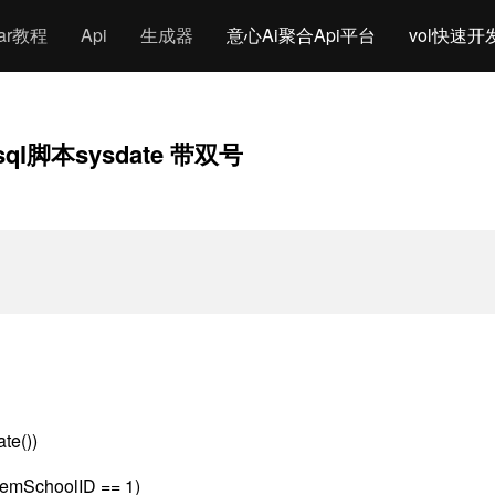
gar教程
Api
生成器
意心Ai聚合Api平台
vol快速开
sql脚本sysdate 带双号
te())
temSchoolID == 1)