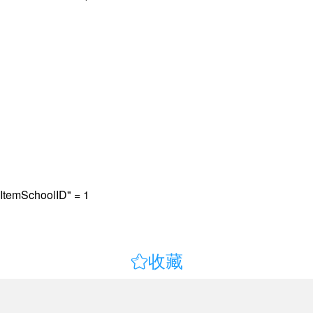
mSchoolID" = 1

收藏