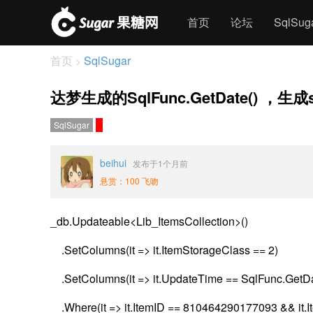
首页
论坛
SqlSu
首页
SqlSugar
>
达梦生成的SqlFunc.GetDate() ，生成
SqlSugar
beihui
发布于1个月前
悬赏：100 飞吻
_db.Updateable<Lib_ItemsCollection>()
.SetColumns(it => it.ItemStorageClass == 2)
.SetColumns(it => it.UpdateTime == SqlFunc.GetDa
.Where(it => it.ItemID == 810464290177093 && it.I