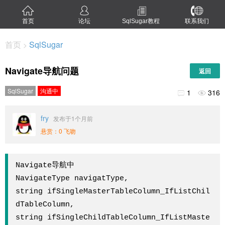
首页
论坛
SqlSugar教程
联系我们
首页
SqlSugar
>
Navigate导航问题
返回
SqlSugar
沟通中
1
316


fry
发布于1个月前
悬赏：0 飞吻
Navigate导航中

NavigateType navigatType,

string ifSingleMasterTableColumn_IfListChil
dTableColumn,

string ifSingleChildTableColumn_IfListMaste