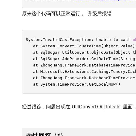
原来这个代码可以正常运行， 升级后报错
System.InvalidCastException: Unable to cast
o
at System.Convert.ToDateTime(Object value)
at SqlSugar.UtilConvert.ObjToDate(Object t
at SqlSugar.AdoProvider.GetDateTime(String
at ZhongHang.Framework.DatabaseTimeProvide
at Microsoft.Extensions.Caching.Memory.Cac
at ZhongHang.Framework.DatabaseTimeProvide
at System.TimeProvider.GetLocalNow()
经过跟踪，问题出现在 UtilConvert.ObjToDate 里面
热忱回答
（
）
1