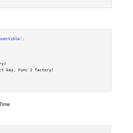
nvertible'
.
ry)
ct key, Func`2 factory)
Time