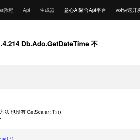
gar教程
Api
生成器
意心Ai聚合Api平台
vol快速开
.4.214 Db.Ado.GetDateTime 不
 方法 也没有 GetScalar<T>()
了
dual"
)