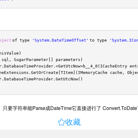
bject
of type
'System.DateTimeOffset'
to type
'System.ICo
hisValue)
 sql, SugarParameter[] parameters)
r.DatabaseTimeProvider.<GetUtcNow>b__4_0(ICacheEntry ent
heExtensions.GetOrCreate[TItem](IMemoryCache cache, Obje
r.DatabaseTimeProvider.GetUtcNow()
， 只要字符串能Parse成DateTime它直接进行了 Convert.ToDate

收藏