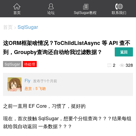
首页
论坛
SqlSugar教程
联系我们
首页
SqlSugar
>
这ORM框架啥情况？ToChildListAsync 等 API 查不
到，Groupby查询还自动给我过滤数据？
返回
SqlSugar
待处理
2
328


Fly
发布于1个月前
悬赏：5 飞吻
之前一直用 EF Core，习惯了，挺好的
现在，首次接触 SqlSugar，想要个分组查询？？？结果每组
就给我自动返回 一条数据？？？