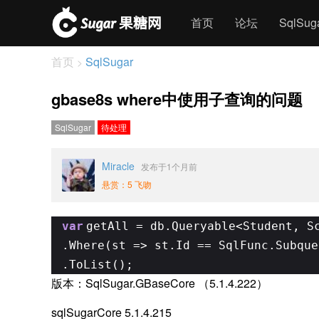
首页
论坛
SqlSu
首页
SqlSugar
>
gbase8s where中使用子查询的问题
SqlSugar
待处理
Miracle
发布于1个月前
悬赏：5 飞吻
var
getAll = db.Queryable<Student, S
.Where(st => st.Id == SqlFunc.Subque
.ToList();
版本：SqlSugar.GBaseCore （5.1.4.222）
sqlSugarCore 5.1.4.215