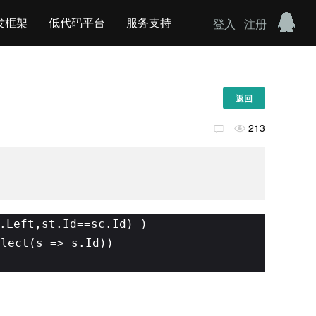
发框架
低代码平台
服务支持
登入
注册
返回
213


.Left,st.Id==sc.Id) )
elect(s => s.Id))