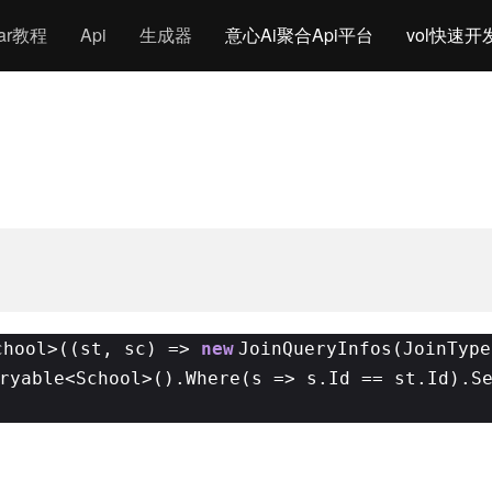
gar教程
Api
生成器
意心Ai聚合Api平台
vol快速开
chool>((st, sc) =>
new
JoinQueryInfos(JoinType
ryable<School>().Where(s => s.Id == st.Id).S