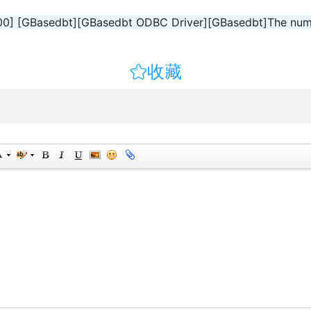
] [GBasedbt][GBasedbt ODBC Driver][GBasedbt]The numbe

收藏